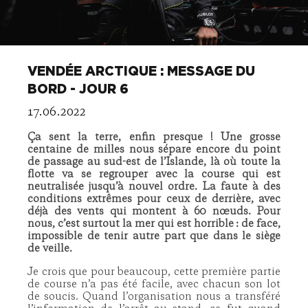
VENDÉE ARCTIQUE : MESSAGE DU
BORD - JOUR 6
17.06.2022
Ç
a sent la terre, enfin presque ! Une grosse
centaine de milles nous sé
pare
encore du point
de passage au sud-est de l’Islande, là
o
ù
toute la
flotte va se regrouper avec la course qui est
neutralisée jusqu’à nouvel ordre. La faute à des
conditions extrêmes pour ceux de derriè
re
, avec
déjà des vents qui montent à
60 n
œuds. Pour
nous,
c’
est surtout la mer qui est
horrible
: de face,
impossible de tenir autre part que dans le siège
de veille.
Je crois que pour beaucoup, cette première partie
de course n’a pas été facile, avec chacun son lot
de soucis. Quand l’organisation nous a transféré