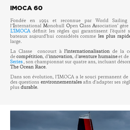
IMOCA 60
Fondée en 1991 et reconnue par World Sailing (F
l‘
I
nternational
M
onohull
O
pen
C
lass
A
ssociation’ gèr
L’IMOCA
définit les règles qui garantissent l’équité
bateaux aujourd'hui considérés comme
les plus rapid
large.
La Classe concourt à
l’internationalisation
de la co
de
compétition
, d’
innovation
, d’
aventure humaine
et de
Series
, son championnat sur quatre ans, incluant désorm
The Ocean Race
.
Dans son évolution, l’IMOCA a le souci permanent de
des questions
environnementales
afin d'adapter ses règ
plus
durable
.