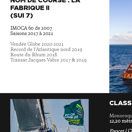
NOM DE COURSE : LA
FABRIQUE II
(SUI 7)
IMOCA 60 de 2007
Saisons 2017 à 2021
Vendée Globe 2020-2021
Record de l'Atlantique nord 2019
Route du Rhum 2018
Transat Jacques Vabre 2017 & 2019
CLASS
Monocoque
12,20 mètr
Exocet
/ C