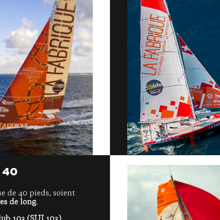
 40
 de 40 pieds, soient
es de long
.
lub 103 (SUI 103)