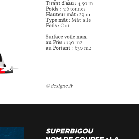
Tirant d'eau :
4,50 m
Poids :
7,6 tonnes
Hauteur mât :
29 m
Type mât :
Mât-aile
Foils :
Oui
Surface voile max.
au Près :
330 m2
au Portant :
630 m2
© designe.fr
SUPERBIGOU