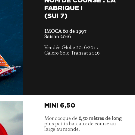
NOM DE COURSE : LA
FABRIQUE I
(SUI 7)
IMOCA 60 de 1997
Saison 2016
Vendée Globe 2016-2017
Calero Solo Transat 2016
MINI 6,50
Monocoque de
6,50 mètres de long
,
plus petits bateaux de course au
large au monde.