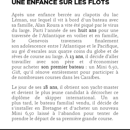
UNE ENFANCE SUR LES FLOTS
Après une enfance bercée au clapotis du lac
Léman, sur lequel il vit à bord dʼun bateau avec
sa famille, Alan Roura a vite été piqué par le virus
du large. Parti lʼannée de ses
huit ans
pour une
traversée de lʼAtlantique en voilier et en famille,
le Genevois traversera finalement
son adolescence entre lʼAtlantique et le Pacifique,
au gré dʼescales aux quatre coins du globe et de
rêves de course au large. À
13 ans
, il décide d'aller
travailler avec son père et dʼéconomiser
pour acheter
son premier bateau
: un Mini 6.50,
Gift
, quʼil rénove entièrement pour participer à
de nombreuses courses dans les Caraïbes.
Le jour de ses
18 ans
, il obtient son yacht-master
et devient le plus jeune candidat à décrocher ce
diplôme de skipper international. Un an
plus tard, le bateau familial vendu, il décide de
sʼinstaller en Bretagne et dʼacheter un nouveau
Mini 6,50 laissé à lʼabandon pour tenter de
prendre le départ de sa première grande course.