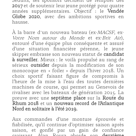
Séduits, ses sponsors décident de rempiler dès
2017
et de soutenir leur jeune protégé pour quatre
années supplémentaires. Objectif : le
Vendée
Globe 2020
, avec des ambitions sportives en
hausse.
À la barre dʼun nouveau bateau (ex-
MACSF
, ex-
Votre Nom autour du Monde
et ex-
Brit Air
),
entouré d’une équipe plus conséquente et assuré
d’une situation financière pérenne, le jeune
skipper embrasse son nouveau statut de
candidat
à surveiller
. Mieux : le voilà propulsé au rang de
sérieux
outsider
depuis la modification de son
monocoque en « foiler » depuis l’hiver 2018. Un
choix sportif faisant figure de compromis à
l’heure de la mise à l’eau des toutes dernières
machines de course, qui permet au Genevois de
rivaliser avec les bateaux de génération 2015. La
preuve avec une
septième place
sur la
Route du
Rhum 2018
et un
nouveau record de l’Atlantique
Nord en solitaire à l’été 2019.
Aux commandes d’une monture éprouvée et
fiabilisée, qu’il continue d’optimiser saison après
saison, et gonflé par un gain de confiance