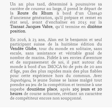
Un an plus tard, déterminé à poursuivre sa
carrière de coureur au large, il prend le départ de
la
Route du Rhum
à bord dʼun Class40
dʼancienne génération, qu’il prépare et remet en
état seul, avant dʼenchaîner en 2015 sur la
Transat Jacques Vabre
, quʼil termine en
dixième
position
.
En 2016, à 23 ans, Alan est le benjamin et seul
participant suisse de la huitième édition du
Vendée Globe
, tour du monde en solitaire, sans
escale, sans assistance et véritable graal de
nombre de marins. Fidèle à ses envies d'aventure
et de surpassement de soi, il part autour du
monde à bord d'un IMOCA 60 de près de 20 ans
dʼâge, pas des plus rapides mais des plus fiables
pour cette expérience hors du commun. Avec
Superbigou
, le jeune Suisse se laisse malgré tout
prendre au jeu de la compétition et termine à une
superbe
douzième place
, après
105 jours et 20
heures
de course acharnée, révélant un caractère
de compétiteur encore non soupçonné.