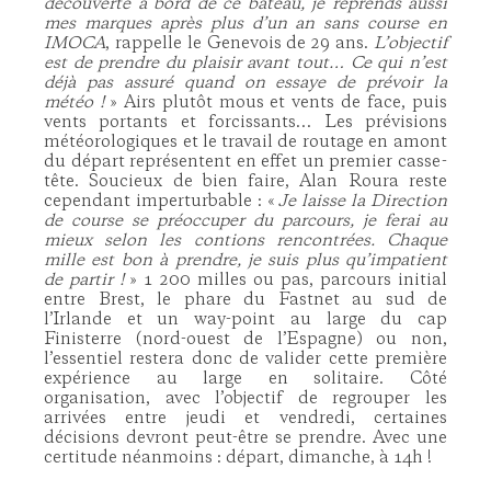
découverte à bord de ce bateau, je reprends aussi
mes marques après plus d’un an sans course en
IMOCA
, rappelle le Genevois de 29 ans.
L’objectif
est de prendre du plaisir avant tout… Ce qui n’est
déjà pas assuré quand on essaye de prévoir la
météo !
» Airs plutôt mous et vents de face, puis
vents portants et forcissants… Les prévisions
météorologiques et le travail de routage en amont
du départ représentent en effet un premier casse-
tête. Soucieux de bien faire, Alan Roura reste
cependant imperturbable : «
Je laisse la Direction
de course se préoccuper du parcours, je ferai au
mieux selon les contions rencontrées. Chaque
mille est bon à prendre, je suis plus qu’impatient
de partir !
» 1 200 milles ou pas, parcours initial
entre Brest, le phare du Fastnet au sud de
l’Irlande et un way-point au large du cap
Finisterre (nord-ouest de l’Espagne) ou non,
l’essentiel restera donc de valider cette première
expérience au large en solitaire. Côté
organisation, avec l’objectif de regrouper les
arrivées entre jeudi et vendredi, certaines
décisions devront peut-être se prendre. Avec une
certitude néanmoins : départ, dimanche, à 14h !