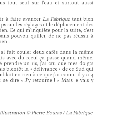
s tout seul sur l'eau et surtout aussi
sir à faire avancer
La Fabrique
tant bien
s sur les réglages et le déplacement des
en. Ce qui m'inquiète pour la suite, c'est
sans pouvoir quiller, de ne pas réussir à
ien !
'ai fait couler deux cafés dans la même
mais avec du recul ça passe quand même.
é prendre un ris, j'ai cru que mes doigts
ais bientôt la « délivrance » de ce Sud qui
blait en rien à ce que j'ai connu il y a 4
se dire « J’y retourne ! » Mais je vais y
illustration © Pierre Bouras / La Fabrique