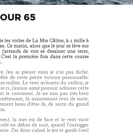
JOUR 65
ais les voiles de La Mie Câline, à 1 mille à
. Ce matin, alors que le jour se lève sur
j'attends de voir se dessiner une terre,
 C'est la première fois dans cette course
.
, j’en ai pleuré mais je n’ai pas lâché.
fite de cette petite victoire personnelle.
s milles. Le vent m'écarte du caillou, je
ois-ci, j’aurais aimé pouvoir admirer cette
int le continent. Je ne suis pas très bien
nnêtement, là maintenant tout de suite,
lement beau d’être là, de sortir du grand
on.
res), la mer est de face et le vent varie
toilé en début de nuit, quand l'outrigger
uire. J’ai donc calmé le jeu et gardé l'oeil