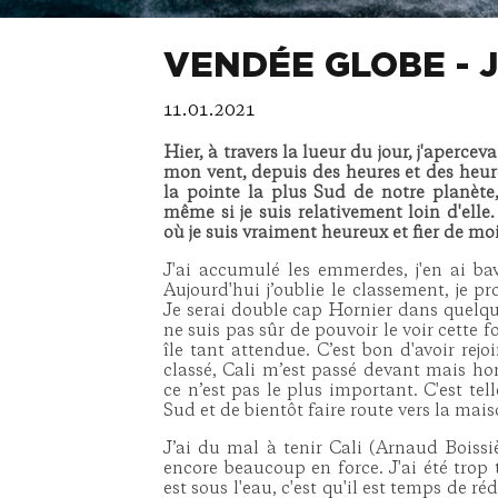
VENDÉE GLOBE - 
11.01.2021
Hier, à travers la lueur du jour, j'apercev
mon vent, depuis des heures et des heures
la pointe la plus Sud de notre planète, 
même si je suis relativement loin d'elle.
où je suis vraiment heureux et fier de moi
J'ai accumulé les emmerdes, j'en ai bavé
Aujourd'hui j’oublie le classement, je pro
Je serai double cap Hornier dans quelque
ne suis pas sûr de pouvoir le voir cette f
île tant attendue. C’est bon d'avoir rejo
classé, Cali m’est passé devant mais ho
ce n’est pas le plus important. C'est tel
Sud et de bientôt faire route vers la mais
J’ai du mal à tenir Cali (Arnaud Boissiè
encore beaucoup en force. J'ai été trop 
est sous l'eau, c'est qu'il est temps de réd