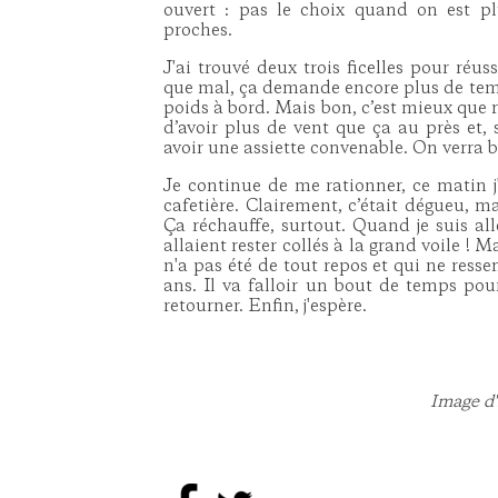
ouvert : pas le choix quand on est plu
proches.
J'ai trouvé deux trois ficelles pour réus
que mal, ça demande encore plus de temp
poids à bord. Mais bon, c’est mieux que ri
d’avoir plus de vent que ça au près et, 
avoir une assiette convenable. On verra b
Je continue de me rationner, ce matin j
cafetière. Clairement, c’était dégueu, 
Ça réchauffe, surtout. Quand je suis all
allaient rester collés à la grand voile ! M
n'a pas été de tout repos et qui ne ressem
ans. Il va falloir un bout de temps pour 
retourner. Enfin, j'espère.
Image d'