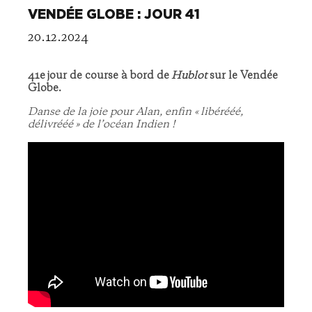
VENDÉE GLOBE : JOUR 41
20.12.2024
41e jour de course à bord de
Hublot
sur le Vendée
Globe.
Danse de la joie pour Alan, enfin « libérééé,
délivrééé » de l’océan Indien !