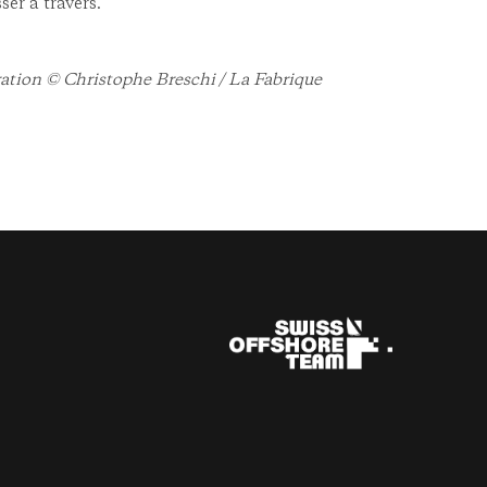
ser à travers.
ration © Christophe Breschi / La Fabrique