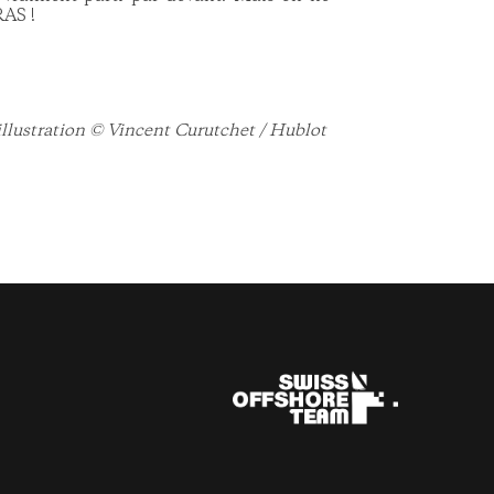
RAS !
illustration © Vincent Curutchet / Hublot