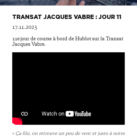
TRANSAT JACQUES VABRE : JOUR 11
17.11.2023
11
e jour de course à bord de
Hublot
sur la Transat
Jacques Vabre.
«
Ça file, on retrouve un peu de vent et juste à notre