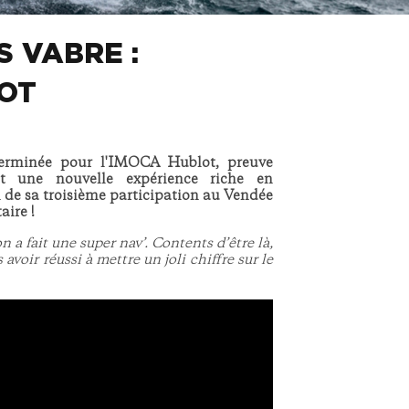
 VABRE :
OT
terminée pour l'IMOCA Hublot, preuve
 et une nouvelle expérience riche en
de sa troisième participation au Vendée
aire !
a fait une super nav’. Contents d’être là,
voir réussi à mettre un joli chiffre sur le