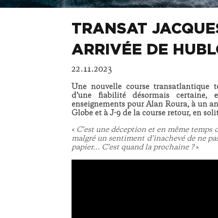
TRANSAT JACQUES
ARRIVÉE DE HUBL
22.11.2023
Une nouvelle course transatlantique 
d’une fiabilité désormais certaine,
enseignements pour Alan Roura, à un an 
Globe et à J-9 de la course retour, en solit
«
C’est une déception et en même temps on 
malgré un sentiment d’inachevé de ne pas a
papier… C’est quand la prochaine ?
»