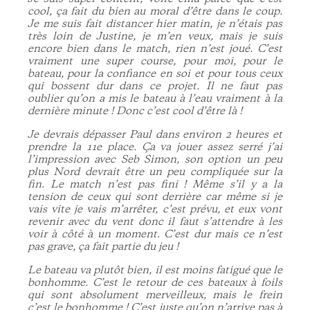
cool, ça fait du bien au moral d’être dans le coup.
Je me suis fait distancer hier matin, je n’étais pas
très loin de Justine, je m’en veux, mais je suis
encore bien dans le match, rien n’est joué. C’est
vraiment une super course, pour moi, pour le
bateau, pour la confiance en soi et pour tous ceux
qui bossent dur dans ce projet. Il ne faut pas
oublier qu’on a mis le bateau à l’eau vraiment à la
dernière minute ! Donc c’est cool d’être là !
Je devrais dépasser Paul dans environ 2 heures et
prendre la 11e place. Ça va jouer assez serré j’ai
l’impression avec Seb Simon, son option un peu
plus Nord devrait être un peu compliquée sur la
fin. Le match n’est pas fini ! Même s’il y a la
tension de ceux qui sont derrière car même si je
vais vite je vais m’arrêter, c’est prévu, et eux vont
revenir avec du vent donc il faut s’attendre à les
voir à côté à un moment. C’est dur mais ce n’est
pas grave, ça fait partie du jeu !
Le bateau va plutôt bien, il est moins fatigué que le
bonhomme. C’est le retour de ces bateaux à foils
qui sont absolument merveilleux, mais le frein
c’est le bonhomme ! C’est juste qu’on n’arrive pas à