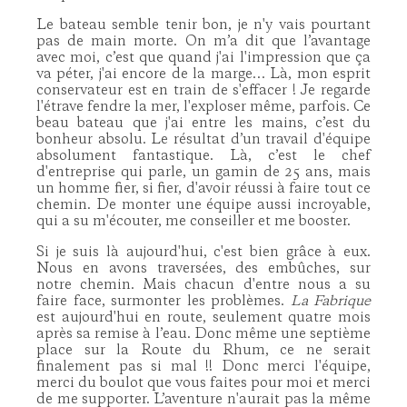
Le bateau semble tenir bon, je n'y vais pourtant
pas de main morte. On m’a dit que l’avantage
avec moi, c’est que quand j'ai l'impression que ça
va péter, j'ai encore de la marge… Là, mon esprit
conservateur est en train de s'effacer ! Je regarde
l'étrave fendre la mer, l'exploser même, parfois. Ce
beau bateau que j'ai entre les mains, c’est du
bonheur absolu. Le résultat d’un travail d'équipe
absolument fantastique. Là, c’est le chef
d'entreprise qui parle, un gamin de 25 ans, mais
un homme fier, si fier, d'avoir réussi à faire tout ce
chemin. De monter une équipe aussi incroyable,
qui a su m'écouter, me conseiller et me booster.
Si je suis là aujourd'hui, c'est bien grâce à eux.
Nous en avons traversées, des embûches, sur
notre chemin. Mais chacun d'entre nous a su
faire face, surmonter les problèmes.
La Fabrique
est aujourd'hui en route, seulement quatre mois
après sa remise à l’eau. Donc même une septième
place sur la Route du Rhum, ce ne serait
finalement pas si mal !! Donc merci l'équipe,
merci du boulot que vous faites pour moi et merci
de me supporter. L’aventure n'aurait pas la même