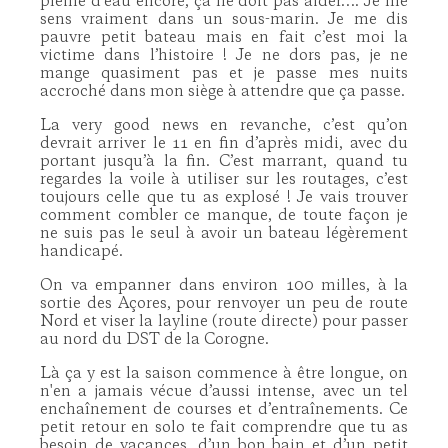
pleine d’eau encore, ça ne doit pas aider…. Je me
sens vraiment dans un sous-marin. Je me dis
pauvre petit bateau mais en fait c’est moi la
victime dans l’histoire ! Je ne dors pas, je ne
mange quasiment pas et je passe mes nuits
accroché dans mon siège à attendre que ça passe.
La very good news en revanche, c’est qu’on
devrait arriver le 11 en fin d’après midi, avec du
portant jusqu’à la fin. C’est marrant, quand tu
regardes la voile à utiliser sur les routages, c’est
toujours celle que tu as explosé ! Je vais trouver
comment combler ce manque, de toute façon je
ne suis pas le seul à avoir un bateau légèrement
handicapé.
On va empanner dans environ 100 milles, à la
sortie des Açores, pour renvoyer un peu de route
Nord et viser la layline (route directe) pour passer
au nord du DST de la Corogne.
Là ça y est la saison commence à être longue, on
n'en a jamais vécue d’aussi intense, avec un tel
enchaînement de courses et d’entraînements. Ce
petit retour en solo te fait comprendre que tu as
besoin de vacances, d’un bon bain et d’un petit