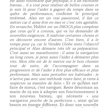
est aussi volontaire que physique, il a un excellent
bateau… il a tout pour réaliser de belles courses et
je suis là pour l’aider à gagner du temps dans sa
quête de performance,
confirme le principal
intéressé.
Alan est un vrai passionné, il fait ce
métier car il aime être en mer et c’est très agréable.
En revanche,
Hublot
est un IMOCA plus complexe
que ceux qu’il a connus, qui va lui demander de
nouvelles exigences. Il maîtrise certaines choses et
en découvre encore d’autres. C’est bien, il a le
temps pour ça, car le Vendée Globe reste l’objectif
principal et Alan démarre très tôt sa préparation.
C’est aussi un marathonien : il aime la navigation
au long cours, je peux aussi l’aider à démarrer plus
vite. Mon rôle est de le mettre sur le bon chemin
tout de suite, de l’accompagner dans sa
progression et de l’aider à être plus efficace et plus
performant. Mais sans perturber ses habitudes : je
n’arrive pas avec une méthode toute faite, je tiens à
respecter sa manière de faire.
» Et ce qu’Alan sait
faire de mieux, c’est naviguer. Reste désormais au
marin de 29 ans à adapter son fonctionnement à
son nouveau bateau, qui nécessite «
une
navigation proche de la perfection
», ainsi qu’un
besoin en énergie différent. Et donc une nouvelle