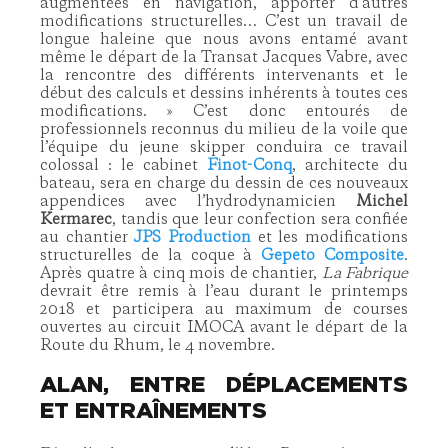
augmentées en navigation, apporter d’autres
modifications structurelles… C’est un travail de
longue haleine que nous avons entamé avant
même le départ de la Transat Jacques Vabre, avec
la rencontre des différents intervenants et le
début des calculs et dessins inhérents à toutes ces
modifications. » C’est donc entourés de
professionnels reconnus du milieu de la voile que
l’équipe du jeune skipper conduira ce travail
colossal : le cabinet
Finot-Conq
, architecte du
bateau, sera en charge du dessin de ces nouveaux
appendices avec l’hydrodynamicien
Michel
Kermarec
, tandis que leur confection sera confiée
au chantier
JPS Production
et les modifications
structurelles de la coque à
Gepeto Composite
.
Après quatre à cinq mois de chantier,
La Fabrique
devrait être remis à l’eau durant le printemps
2018 et participera au maximum de courses
ouvertes au circuit IMOCA avant le départ de la
Route du Rhum, le 4 novembre.
ALAN, ENTRE DÉPLACEMENTS
ET ENTRAÎNEMENTS