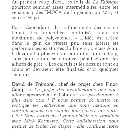
Au premier coup d'oeil, les foils de
La Fabrique
pourront sembler assez intermédiaires entre les
versions 3 des IMOCA de la génération 2015 et
ceux dʼHugo
Boss. Cependant, des raffinements discrets en
feront des appendices optimisés pour un
maximum de polyvalence. « Lʼidée est dʼêtre
dans le gain de vitesse pur, sans altérer les
performances existantes du bateau, précise Alan.
Il devra aller plus vite au portant et au reaching,
sans pour autant se retrouver pénalisé dans les
allures de près ». Les calculs et les dessins sont en
cours et devraient être finalisés dʼici quelques
semaines.
David de Prémorel, chef de projet chez Finot-
Conq
: «
Le projet des modifications que nous
allons apporter à
La Fabrique
est passionnant à
plus d'un titre ! Il nous permet de mettre en
pratique les recherches que nous menons en
continu depuis 4 ans sur les foils grâce à nos outils
CFD. Nous avons aussi grand plaisir à re-travailler
avec Mick Kermarec. Cette collaboration nous
permet de brûler les étapes : elle confirme notre