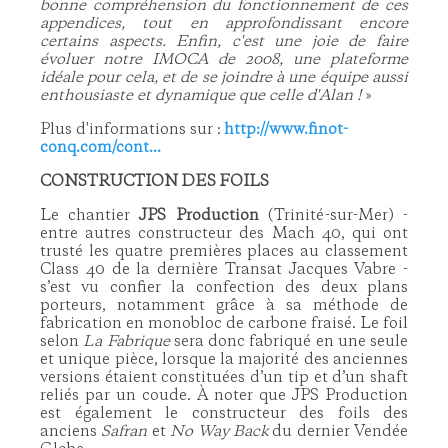
bonne compréhension du fonctionnement de ces
appendices, tout en approfondissant encore
certains aspects. Enfin, c'est une joie de faire
évoluer notre IMOCA de 2008, une plateforme
idéale pour cela, et de se joindre à une équipe aussi
enthousiaste et dynamique que celle d'Alan !
»
Plus d'informations sur :
http://www.finot-
conq.com/cont...
CONSTRUCTION DES FOILS
Le chantier
JPS Production
(Trinité-sur-Mer) -
entre autres constructeur des Mach 40, qui ont
trusté les quatre premières places au classement
Class 40 de la dernière Transat Jacques Vabre -
s’est vu confier la confection des deux plans
porteurs, notamment grâce à sa méthode de
fabrication en monobloc de carbone fraisé. Le foil
selon
La Fabrique
sera donc fabriqué en une seule
et unique pièce, lorsque la majorité des anciennes
versions étaient constituées d’un tip et d’un shaft
reliés par un coude. À noter que JPS Production
est également le constructeur des foils des
anciens
Safran
et
No Way Back
du dernier Vendée