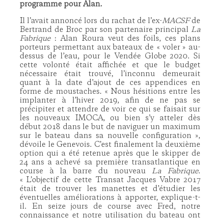
programme pour Alan.
Il l’avait annoncé lors du rachat de l’ex-
MACSF
de
Bertrand de Broc par son partenaire principal
La
Fabrique
: Alan Roura veut des foils, ces plans
porteurs permettant aux bateaux de « voler » au-
dessus de l’eau, pour le Vendée Globe 2020. Si
cette volonté était affichée et que le budget
nécessaire était trouvé, l’inconnu demeurait
quant à la date d’ajout de ces appendices en
forme de moustaches. « Nous hésitions entre les
implanter à l’hiver 2019, afin de ne pas se
précipiter et attendre de voir ce qui se faisait sur
les nouveaux IMOCA, ou bien s’y atteler dès
début 2018 dans le but de naviguer un maximum
sur le bateau dans sa nouvelle configuration »,
dévoile le Genevois. C’est finalement la deuxième
option qui a été retenue après que le skipper de
24 ans a achevé sa première transatlantique en
course à la barre du nouveau
La Fabrique
.
« L’objectif de cette Transat Jacques Vabre 2017
était de trouver les manettes et d’étudier les
éventuelles améliorations à apporter, explique-t-
il. En seize jours de course avec Fred, notre
connaissance et notre utilisation du bateau ont