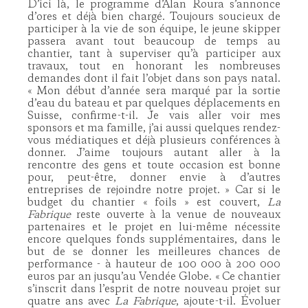
D’ici là, le programme d’Alan Roura s’annonce
d’ores et déjà bien chargé. Toujours soucieux de
participer à la vie de son équipe, le jeune skipper
passera avant tout beaucoup de temps au
chantier, tant à superviser qu’à participer aux
travaux, tout en honorant les nombreuses
demandes dont il fait l’objet dans son pays natal.
« Mon début d’année sera marqué par la sortie
d’eau du bateau et par quelques déplacements en
Suisse, confirme-t-il. Je vais aller voir mes
sponsors et ma famille, j’ai aussi quelques rendez-
vous médiatiques et déjà plusieurs conférences à
donner. J’aime toujours autant aller à la
rencontre des gens et toute occasion est bonne
pour, peut-être, donner envie à d’autres
entreprises de rejoindre notre projet. » Car si le
budget du chantier « foils » est couvert,
La
Fabrique
reste ouverte à la venue de nouveaux
partenaires et le projet en lui-même nécessite
encore quelques fonds supplémentaires, dans le
but de se donner les meilleures chances de
performance - à hauteur de 100 000 à 200 000
euros par an jusqu’au Vendée Globe. « Ce chantier
s’inscrit dans l’esprit de notre nouveau projet sur
quatre ans avec
La Fabrique
, ajoute-t-il. Évoluer