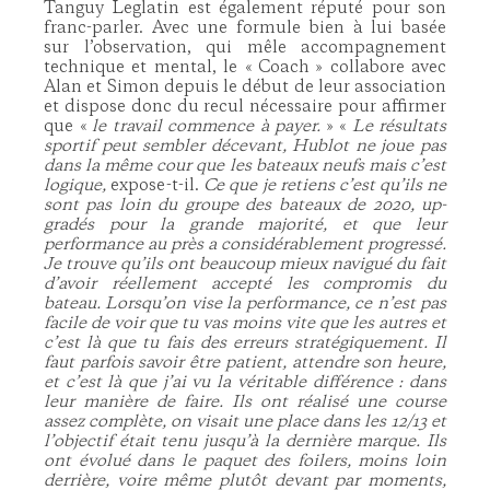
Tanguy Leglatin est également réputé pour son
franc-parler. Avec une formule bien à lui basée
sur l’observation, qui mêle accompagnement
technique et mental, le « Coach » collabore avec
Alan et Simon depuis le début de leur association
et dispose donc du recul nécessaire pour affirmer
que «
le travail commence à payer.
» «
Le résultats
sportif peut sembler décevant, Hublot ne joue pas
dans la même cour que les bateaux neufs mais c’est
logique,
expose-t-il.
Ce que je retiens c’est qu’ils ne
sont pas loin du groupe des bateaux de 2020, up-
gradés pour la grande majorité, et que leur
performance au près a considérablement progressé.
Je trouve qu’ils ont beaucoup mieux navigué du fait
d’avoir réellement accepté les compromis du
bateau. Lorsqu’on vise la performance, ce n’est pas
facile de voir que tu vas moins vite que les autres et
c’est là que tu fais des erreurs stratégiquement. Il
faut parfois savoir être patient, attendre son heure,
et c’est là que j’ai vu la véritable différence : dans
leur manière de faire. Ils ont réalisé une course
assez complète, on visait une place dans les 12/13 et
l’objectif était tenu jusqu’à la dernière marque. Ils
ont évolué dans le paquet des foilers, moins loin
derrière, voire même plutôt devant par moments,