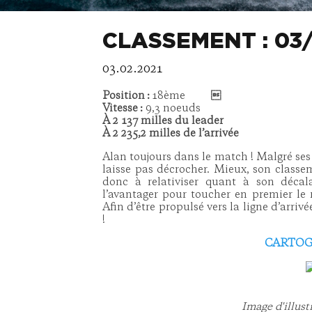
CLASSEMENT : 03/
03.02.2021
Position :
18ème

Vitesse :
9,3 noeuds
À 2 137 milles du leader
À 2 235,2 milles de l’arrivée
Alan toujours dans le match ! Malgré ses 
laisse pas décrocher. Mieux, son classe
donc à relativiser quant à son décala
l’avantager pour toucher en premier le 
Afin d’être propulsé vers la ligne d’arriv
!
CARTOG
Image d'illus