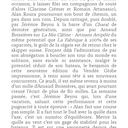
occasion, à laisser filer ses compagnons de route
d’alors (Clarisse Crémer et Romain Attanasio),
Alan Roura poursuivait son bout de chemin, un
peu dans son coin. Depuis rattrapé, puis doublé,
par Jérémie Beyou à la barre d’un
Charal
de
dernière génération, ainsi que par Arnaud
Boissières sur
La Mie Câline - Artisans Artipôle
du
même potentiel que
La Fabrique
à 100% de ses
capacités, le goût de la régate est de retour chez le
skipper suisse. Forçant déjà l’admiration de par
son abnégation à boucler son tour du monde en
solitaire, sans escale ni assistance, malgré le
potentiel réduit de son bateau, le benjamin de
cette neuvième édition du Vendée Globe
impressionne, à tenir ainsi tête à ses nouveaux
concurrents. Ce jeudi, il est même revenu à moins
d’un mille d’Arnaud Boissières, qui avait pourtant
creusé l’écart de plus de 80 milles. La semaine
passée, c’est Jérémie Beyou qui, lors d’une
vacation, saluait cette performance et cette
pugnacité à toute épreuve : « Alan fait une course
pas simple. Il a fait tout le Sud avec la quille dans
l’axe, c’est un numéro d’équilibriste. Mettre la
quille au vent c’est un gage de stabilité pour les
bateaux. Il est sur une savonnette depuis des