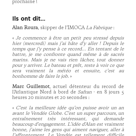
prochaine !
Ils ont dit…
Alan Roura
, skipper de l’IMOCA
La Fabrique
:
«
Je commence à être un petit peu stressé depuis
hier (mercredi) mais j’ai hâte d’y aller ! Depuis le
temps que j’y pense à ce record… En tentant de le
battre, je me confronte quand même à de sacrés
marins. Mais je ne vais rien lâcher, tout donner
pour y arriver. Le bateau et prêt, reste à voir ce que
sera vraiment la météo et ensuite, c’est au
bonhomme de faire le job.
»
Marc Guillemot
, actuel détenteur du record de
l’Atlantique Nord à bord de
Safran
- en 8 jours 5
heures 20 minutes et 20 secondes :
«
C’est la meilleure idée qu’on puisse avoir un an
avant le Vendée Globe. C’est un super parcours, un
entraînement très intéressant, qui demande
beaucoup d’engagement. L’idée d’Alan est vraiment
bonne, j’aime les gens qui aiment naviguer, aller à
l’affrontement. Le Vendée est tellement difficile