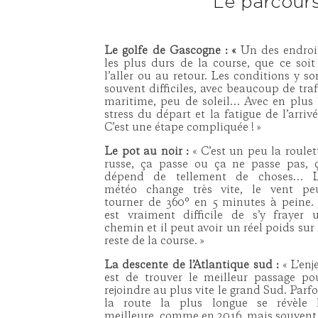
Le parcours
Le golfe de Gascogne : «
Un des endroi
les plus durs de la course, que ce soit
l’aller ou au retour. Les conditions y so
souvent difficiles, avec beaucoup de traf
maritime, peu de soleil… Avec en plus 
stress du départ et la fatigue de l’arrivé
C’est une étape compliquée ! »
Le pot au noir :
« C’est un peu la roulet
russe, ça passe ou ça ne passe pas, 
dépend de tellement de choses… 
météo change très vite, le vent pe
tourner de 360° en 5 minutes à peine. 
est vraiment difficile de s’y frayer 
chemin et il peut avoir un réel poids sur 
reste de la course. »
La descente de l’Atlantique sud :
« L’enj
est de trouver le meilleur passage po
rejoindre au plus vite le grand Sud. Parfo
la route la plus longue se révèle 
meilleure, comme en 2016, mais souvent 