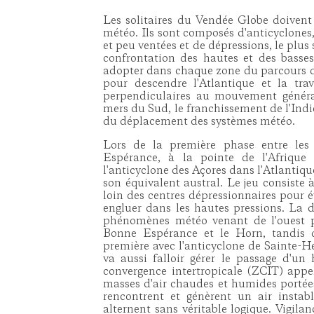
Les solitaires du Vendée Globe doivent
météo. Ils sont composés d'anticyclones,
et peu ventées et de dépressions, le plus 
confrontation des hautes et des basses
adopter dans chaque zone du parcours d
pour descendre l'Atlantique et la tra
perpendiculaires au mouvement général
mers du Sud, le franchissement de l'Indie
du déplacement des systèmes météo.
Lors de la première phase entre les
Espérance, à la pointe de l'Afrique 
l'anticyclone des Açores dans l'Atlantiq
son équivalent austral. Le jeu consiste 
loin des centres dépressionnaires pour évi
engluer dans les hautes pressions. La d
phénomènes météo venant de l'ouest p
Bonne Espérance et le Horn, tandis q
première avec l'anticyclone de Sainte-Hé
va aussi falloir gérer le passage d'un 
convergence intertropicale (ZCIT) app
masses d'air chaudes et humides portées
rencontrent et génèrent un air instab
alternent sans véritable logique. Vigila