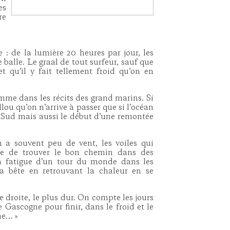
es
re
e : de la lumière 20 heures par jour, les
 balle. Le graal de tout surfeur, sauf que
t qu’il y fait tellement froid qu’on en
»
me dans les récits des grand marins. Si
lou qu’on n’arrive à passer que si l’océan
nd Sud mais aussi le début d’une remontée
 a souvent peu de vent, les voiles qui
aye de trouver le bon chemin dans des
la fatigue d’un tour du monde dans les
a bête en retrouvant la chaleur en se
ne droite, le plus dur. On compte les jours
de Gascogne pour finir, dans le froid et le
che… »