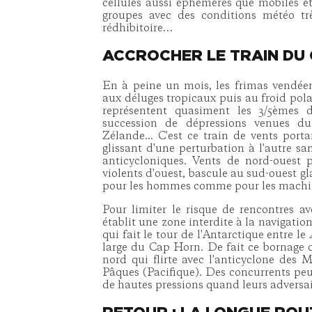
cellules aussi éphémères que mobiles et 
groupes avec des conditions météo très
rédhibitoire…
ACCROCHER LE TRAIN DU
En à peine un mois, les frimas vendéen
aux déluges tropicaux puis au froid pol
représentent quasiment les 3/5èmes 
succession de dépressions venues du
Zélande... C'est ce train de vents porta
glissant d'une perturbation à l'autre sa
anticycloniques. Vents de nord-ouest p
violents d'ouest, bascule au sud-ouest gla
pour les hommes comme pour les machin
Pour limiter le risque de rencontres av
établit une zone interdite à la navigati
qui fait le tour de l'Antarctique entre le
large du Cap Horn. De fait ce bornage d
nord qui flirte avec l'anticyclone des M
Pâques (Pacifique). Des concurrents peu
de hautes pressions quand leurs adversai