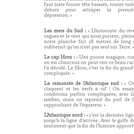
faut juste foncer tête baissée, toutes voil
dehors pour attraper la premiè
dépression. »
Les mers du Sud :
« L’Autoroute du rêv
vagues et le vent qui nous portent, pleine
notre planche fait 18 mètres de long e
oublierait qu’on n’est pas seul sur Terre. 
Le cap Horn :
« Une pointe magique, com
on est chanceux on peut voir ce beau cail
l’a décidé. Le Horn, c’est la fin du gra
compliquée. »
La remontée de l’Atlantique sud :
« On
claquent et les nerfs à vif ! On ess
conditions parfois compliquées, avec 
jambes, mais on reprend du poil de l
rapprochant de l’équateur. »
L’Atlantique nord :
« c’est la dernière lig
jusqu’à la ligne d’arrivée. Avec le golfe 
sentiment que la fin de l’histoire appro