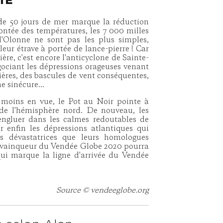
TE
de 50 jours de mer marque la réduction
montée des températures, les 7 000 milles
d'Olonne ne sont pas les plus simples,
leur étrave à portée de lance-pierre ! Car
ère, c'est encore l'anticyclone de Sainte-
gociant les dépressions orageuses venant
lières, des bascules de vent conséquentes,
ne sinécure...
u moins en vue, le Pot au Noir pointe à
s de l'hémisphère nord. De nouveau, les
 engluer dans les calmes redoutables de
r enfin les dépressions atlantiques qui
s dévastatrices que leurs homologues
 le vainqueur du Vendée Globe 2020 pourra
ui marque la ligne d'arrivée du Vendée
Source © vendeeglobe.org