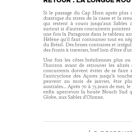
RETOUR : LA LONGUE ROU
Si le passage du Cap Horn après plus 
drastique du stress de la casse et la re
qui restent à courir jusqu'aux Sables 
surtout si d'autres concurrents pointent 
une fois la Patagonie dans le tableau arri
Hélène qu'il faut contourner tout en né
du Brésil. Des brises contraires et irrégu
des fronts à traverser, bref loin d'être d'u
Une fois les côtes brésiliennes plus o
l'horizon avant de retrouver les alizé
concurrents doivent éviter de se faire
l'anticyclone des Açores jusqu'à touche
peuvent au mois de janvier, être plu
australes... Après 70 à 75 jours de mer,
enfin apercevoir la bouée Nouch Sud q
Globe, aux Sables d'Olonne.