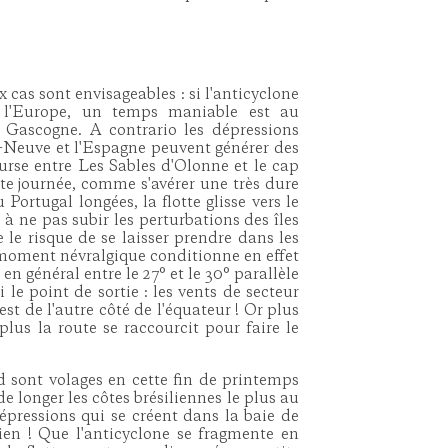
cas sont envisageables : si l'anticyclone
e l'Europe, un temps maniable est au
 Gascogne. A contrario les dépressions
e-Neuve et l'Espagne peuvent générer des
ourse entre Les Sables d'Olonne et le cap
ite journée, comme s'avérer une très dure
 Portugal longées, la flotte glisse vers le
 à ne pas subir les perturbations des îles
 le risque de se laisser prendre dans les
 moment névralgique conditionne en effet
 en général entre le 27° et le 30° parallèle
le point de sortie : les vents de secteur
st de l'autre côté de l'équateur ! Or plus
 plus la route se raccourcit pour faire le
d sont volages en cette fin de printemps
s de longer les côtes brésiliennes le plus au
dépressions qui se créent dans la baie de
ien ! Que l'anticyclone se fragmente en