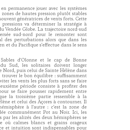
 en permanence jouer avec les systèmes
 zones de hautes pression plutôt stables
souvent génératrices de vents forts. Cette
 pressions va déterminer la stratégie à
u Vendée Globe. La trajectoire nord-sud
versée sud-nord pour le remonter sont
 des perturbations alors que dans les
n et du Pacifique s'effectue dans le sens
 Sables d'Olonne et le cap de Bonne
du Sud, les solitaires doivent longer
ue Nord, puis celui de Sainte Hélène dans
à trouver le bon équilibre : suffisamment
ter les vents les plus forts sans se faire
euxième période consiste à profiter des
our se faire pousser rapidement entre
ue la troisième partie ressemble à la
lène et celui des Açores à contourner. Il
hémisphère à l'autre : c'est la zone de
elée communément Pot au Noir. Ici, les
 par les alizés des deux hémisphères se
le où calmes blancs et grains orageux
nce et intuition sont indispensables pour