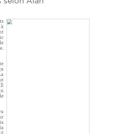
 selon Alan
ts
 à
nt
ic
le
e.
te
ça
La
ut
Il
un
le
eu
ur
is
la
il