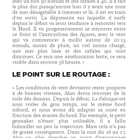
avec un bon 30 noeuds et des rafales à 40. Il a fait
le plus dur puisqu’encore hier il y avait une zone
de mer désagréable à traverser et là, il est en train
d‘en sortir. La dépression sur laquelle il surfe
depuis le début va avoir tendance à remonter vers
le Nord. Il va progressivement se retrouver entre
ce front et l’anticyclone des Açores, avec le vent
qui va commencer à mollir autour de 20-25
noeuds, moins de pluie, un ciel moins chargé,
une mer plus lisse et des rafales qui vont
diminuer. Ce sera une amélioration lente, ce sera
visible dans environ 36 heures. »
LE POINT SUR LE ROUTAGE :
« Les conditions de vent devraient rester propices
à de bonnes vitesses, Alan devra renvoyer de la
toile dès demain. Depuis le début,
La Fabrique
est
sous voiles de gros temps, sur le même bord
tribord, et nous avons dû adapter sa route en
fonction des avaries du bord. Par exemple, le petit
gennaker n’étant plus utilisable, il a fallu
bidouiller un peu la trajectoire. Mais cela n’a pas
de grosse conséquence. Dans la nuit du 16 au 17,