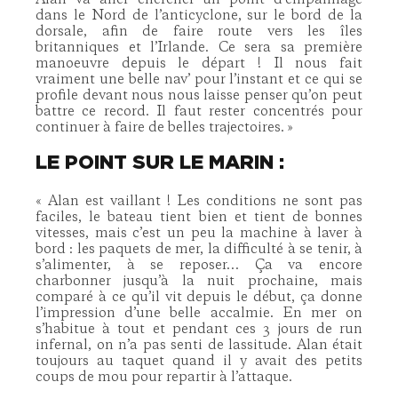
Alan va aller chercher un point d’empannage
dans le Nord de l’anticyclone, sur le bord de la
dorsale, afin de faire route vers les îles
britanniques et l’Irlande. Ce sera sa première
manoeuvre depuis le départ ! Il nous fait
vraiment une belle nav’ pour l’instant et ce qui se
profile devant nous nous laisse penser qu’on peut
battre ce record. Il faut rester concentrés pour
continuer à faire de belles trajectoires.
»
LE POINT SUR LE MARIN :
« Alan est vaillant ! Les conditions ne sont pas
faciles, le bateau tient bien et tient de bonnes
vitesses, mais c’est un peu la machine à laver à
bord : les paquets de mer, la difficulté à se tenir, à
s’alimenter, à se reposer… Ça va encore
charbonner jusqu’à la nuit prochaine, mais
comparé à ce qu’il vit depuis le début, ça donne
l’impression d’une belle accalmie. En mer on
s’habitue à tout et pendant ces 3 jours de run
infernal, on n’a pas senti de lassitude. Alan était
toujours au taquet quand il y avait des petits
coups de mou pour repartir à l’attaque.