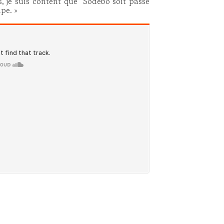
s, je suis content que Sodebo soit passé
pe. »