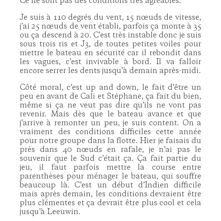
Ce ne sont pas des conditions très agréables.
Je suis à 110 degrés du vent, 15 nœuds de vitesse,
j’ai 25 nœuds de vent établi, parfois ça monte à 35
ou ça descend à 20. C’est très instable donc je suis
sous trois ris et J3, de toutes petites voiles pour
mettre le bateau en sécurité car il rebondit dans
les vagues, c’est invivable à bord. Il va falloir
encore serrer les dents jusqu’à demain après-midi.
Côté moral, c’est up and down, le fait d’être un
peu en avant de Cali et Stéphane, ça fait du bien,
même si ça ne veut pas dire qu’ils ne vont pas
revenir. Mais dès que le bateau avance et que
j’arrive à remonter un peu, je suis content. On a
vraiment des conditions difficiles cette année
pour notre groupe dans la flotte. Hier je faisais du
près dans 40 nœuds en rafale, je n’ai pas le
souvenir que le Sud c’était ça. Ça fait partie du
jeu, il faut parfois mettre la course entre
parenthèses pour ménager le bateau, qui souffre
beaucoup là. C’est un début d’Indien difficile
mais après demain, les conditions devraient être
plus clémentes et ça devrait être plus cool et cela
jusqu’à Leeuwin.